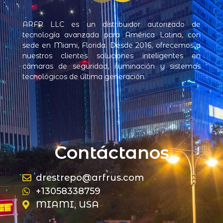
ARFR LLC es un distribuidor autorizado de
tecnología avanzada para América Latina, con
sede en Miami, Florida. Desde 2016, ofrecemos a
nuestros clientes soluciones inteligentes en
cámaras de seguridad, iluminación y sistemas
tecnológicos de última generación.
Contáctanos
drestrepo@arfrus.com
+13058338759
MIAMI, USA