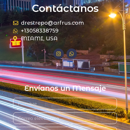
Contáctanos
drestrepo@arfrus.com
+13058338759
MIAMI, USA
Envíanos un Mensaje