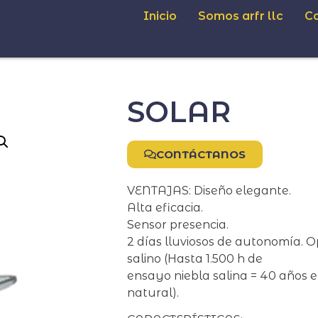
Inicio
Somos arfr llc
C
SOLAR
CONTÁCTANOS
VENTAJAS: Diseño elegante.
Alta eficacia.
Sensor presencia.
2 días lluviosos de autonomía. 
salino (Hasta 1.500 h de
ensayo niebla salina = 40 años 
natural).